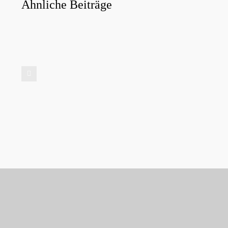
Ähnliche Beiträge
Warum
Konz
Konzeptkompetenz zur
ein 
Zukunftskompetenz wird